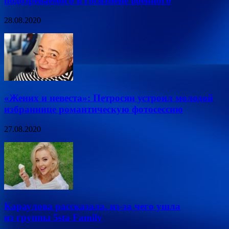
подозреваемого в госизмене военного
28.08.2020
«Жених и невеста»: Петросян устроил молодой
избраннице романтическую фотосессию
27.08.2020
Караулова рассказала, из-за чего ушла
из группы 5sta Family