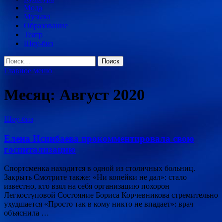
Мода
Музыка
Образование
Театр
Шоу-биз
Найти:
Главное меню
Месяц:
Август 2020
Шоу-биз
Елена Исинбаева прокомментировала свою
госпитализацию
Спортсменка находится в одной из столичных больниц.
Закрыть Смотрите также: «Ни копейки не дал»: стало
известно, кто взял на себя организацию похорон
Легкоступовой Состояние Бориса Корчевникова стремительно
ухудшается «Просто так в кому никто не впадает»: врач
объяснила …