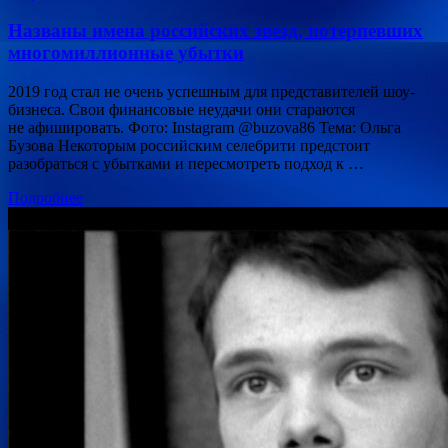
Названы имена российских звезд, потерпевших
многомиллионные убытки
2019 год стал не очень успешным для представителей шоу-
бизнеса. Свои финансовые неудачи они стараются
не афишировать. Фото: Instagram @buzova86 Тема: Ольга
Бузова Некоторым российским селебрити предстоит
разобраться с убытками и пересмотреть подход к …
Подробнее