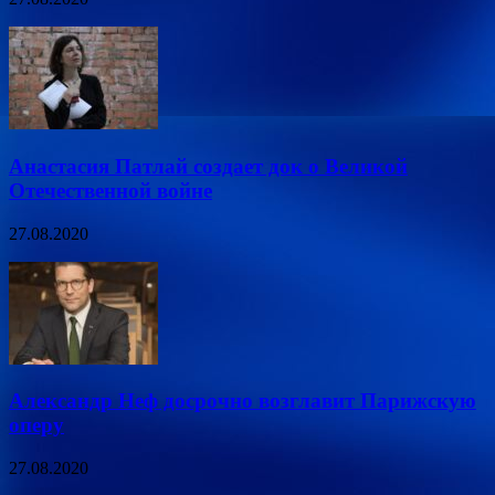
Анастасия Патлай создает док о Великой
Отечественной войне
27.08.2020
Александр Неф досрочно возглавит Парижскую
оперу
27.08.2020