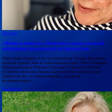
Шоу-биз
«Жених и невеста»: Петросян устроил молодой
избраннице романтическую фотосессию
Известный юморист и его возлюбленная Татьяна Брухунова
провели чудный день в подмосковном парке. Фото: Instagram
@petrosyanevgeny Юморист Евгений Петросян в отличие
от многих звезд шоу-бизнеса предпочитает держать свою
личную жизнь «за семью замками». Он никак
не комментирует …
Подробнее