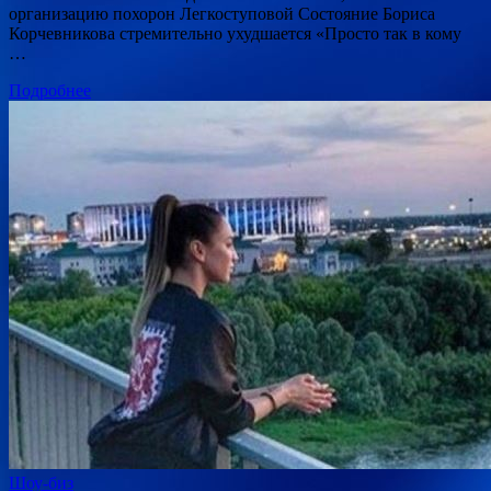
организацию похорон Легкоступовой Состояние Бориса
Корчевникова стремительно ухудшается «Просто так в кому
…
Подробнее
Шоу-биз