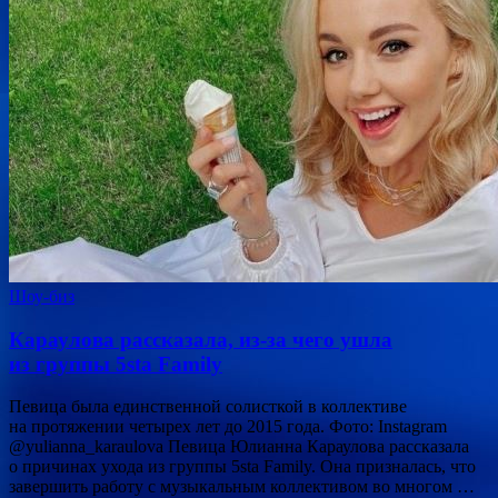
Шоу-биз
Караулова рассказала, из-за чего ушла
из группы 5sta Family
Певица была единственной солисткой в коллективе
на протяжении четырех лет до 2015 года. Фото: Instagram
@yulianna_karaulova Певица Юлианна Караулова рассказала
о причинах ухода из группы 5sta Family. Она призналась, что
завершить работу с музыкальным коллективом во многом …