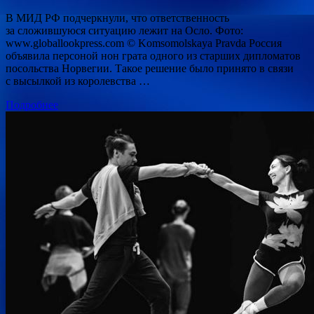
В МИД РФ подчеркнули, что ответственность
за сложившуюся ситуацию лежит на Осло. Фото:
www.globallookpress.com © Komsomolskaya Pravda Россия
объявила персоной нон грата одного из старших дипломатов
посольства Норвегии. Такое решение было принято в связи
с высылкой из королевства …
Подробнее