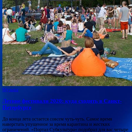
Музыка
Летние фестивали 2020: куда сходить в Санкт-
Петербурге
До конца лета остается совсем чуть-чуть. Самое время
наверстать упущенное за время карантина и жестких
ограничений. «Портал Субкультура» подобрал для вас четыре