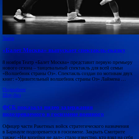
Театр
«Балет Москва» выпускает спектакль-сказку
8 ноября Театр «Балет Москва» представит первую премьеру
нового сезона – танцевальный спектакль для всей семьи
«Волшебник страны Оз». Спектакль создан по мотивам двух
книг: «Удивительный волшебник страны Оз» Лаймена …
Подробнее
Шоу-биз
ФСБ показала видео задержания
подозреваемого в госизмене военного
Офицер части Ракетных войск стратегического назначения
в Барнауле подозревается в госизмене. Закрыть Смотрите
также: «Ни копейки не дал»: стало известно, кто взял на себя