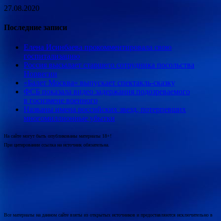
27.08.2020
Последние записи
Елена Исинбаева прокомментировала свою
госпитализацию
Россия высылает старшего сотрудника посольства
Норвегии
«Балет Москва» выпускает спектакль-сказку
ФСБ показала видео задержания подозреваемого
в госизмене военного
Названы имена российских звезд, потерпевших
многомиллионные убытки
На сайте могут быть опубликованы материалы 18+!
При цитировании ссылка на источник обязательна.
Все материалы на данном сайте взяты из открытых источников и предоставляются исключительно в