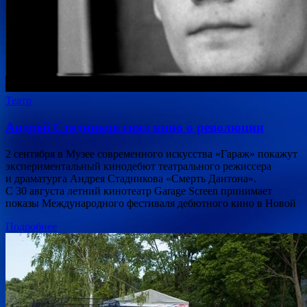
Театр
Андрей Стадников снял кино о революции
2 сентября в Музее современного искусства «Гараж» покажут
экспериментальный кинодебют театрального режиссера
и драматурга Андрея Стадникова «Смерть Дантона».
С 30 августа летний кинотеатр Garage Screen принимает
показы Международного фестиваля дебютного кино в Новой
Подробнее